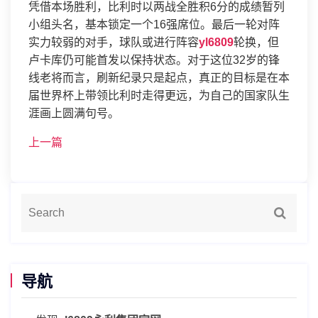
凭借本场胜利，比利时以两战全胜积6分的成绩暂列
小组头名，基本锁定一个16强席位。最后一轮对阵
实力较弱的对手，球队或进行阵容
yl6809
轮换，但
卢卡库仍可能首发以保持状态。对于这位32岁的锋
线老将而言，刷新纪录只是起点，真正的目标是在本
届世界杯上带领比利时走得更远，为自己的国家队生
涯画上圆满句号。
上一篇
导航