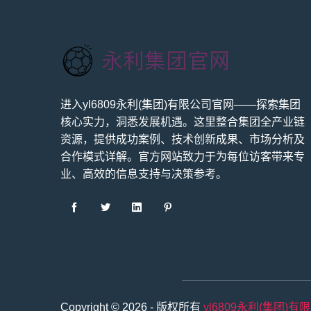
进入yl6809永利(集团)有限公司官网——探索集团
核心实力，洞悉发展机遇。这里整合集团全产业链
资源，提供成功案例、技术创新成果、市场分析及
合作模式详解。官方网站致力于为每位访客带来专
业、高效的信息支持与决策参考。
Copyright © 2026 - 版权所有
yl6809永利(集团)