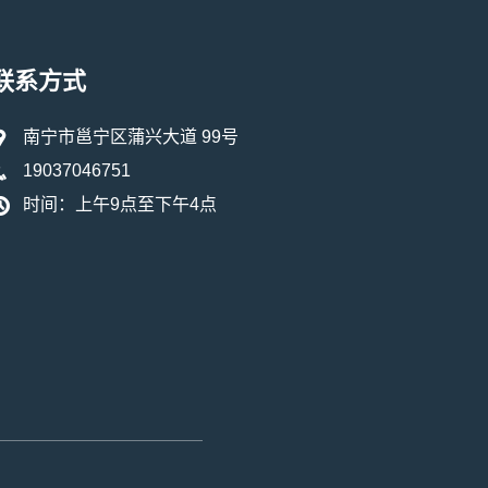
联系方式
南宁市邕宁区蒲兴大道 99号
19037046751
时间：上午9点至下午4点