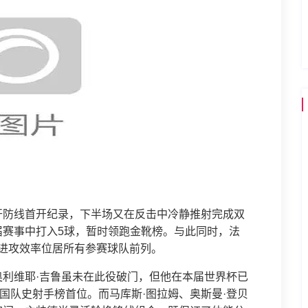
开防线首开纪录，下半场又在反击中冷静推射完成双
届赛事中打入5球，暂时领跑金靴榜。与此同时，法
，进攻效率位居所有参赛球队前列。
利维耶·吉鲁虽未在此役破门，但他在本届世界杯已
国队史射手榜首位。而马库斯·图拉姆、奥斯曼·登贝