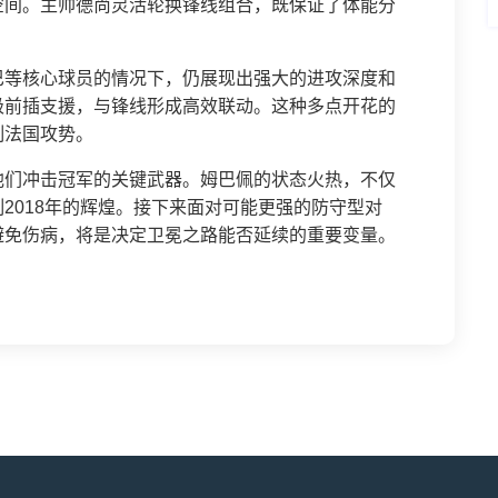
空间。主帅德尚灵活轮换锋线组合，既保证了体能分
巴等核心球员的情况下，仍展现出强大的进攻深度和
极前插支援，与锋线形成高效联动。这种多点开花的
制法国攻势。
他们冲击冠军的关键武器。姆巴佩的状态火热，不仅
2018年的辉煌。接下来面对可能更强的防守型对
避免伤病，将是决定卫冕之路能否延续的重要变量。