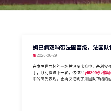
姆巴佩双响带法国晋级，法国队
2026-06-29
在本届世界杯的一场关键淘汰赛中，基利安·
手，顺利挺进下一轮。这位24
yl6809永利
中的高光表现，更再次证明了法国队锋线的