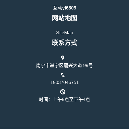
互动
yl6809
网站地图
SiteMap
联系方式
南宁市邕宁区蒲兴大道 99号
19037046751
时间：上午9点至下午4点