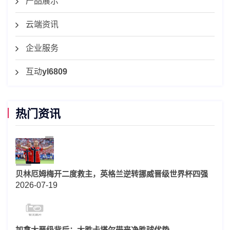
产品展示
云端资讯
企业服务
互动
yl6809
热门资讯
贝林厄姆梅开二度救主，英格兰逆转挪威晋级世界杯四强
2026-07-19
加拿大晋级背后：大胜卡塔尔带来净胜球优势