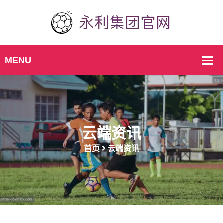
云端资讯
首页
云端资讯