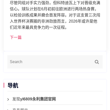
尽管同组对手实力强劲，但科特迪瓦上下对晋级充满
信心。球队计划在6月初前往欧洲进行两场热身赛，
以检验训练成果并磨合首发阵容。对于这支曾三次闯
入世界杯决赛圈的非洲劲旅而言，2026年或许是他
们近年来最具竞争力的一次征程。
下一篇
导航
发现
yl6809永利集团官网