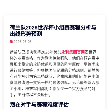
荷兰队2026世界杯小组赛赛程分析与
出线形势预测
2026-06-08
荷兰队已成功获得2026年美加
永利集团官网
墨世界
杯的参赛资格，作为欧洲传统强队，他们在预选赛中
展现出稳定的攻防体系和深厚的阵容厚度。尽管尚未
进行最终抽签，但根据国际足联的分档规则，荷兰极
有可能被列为第二档球队，这意味着他们可能在小组
赛阶段遭遇一支第一档的顶级强队。无论最终落入哪
个小组，橙衣军团都将面临至少一个实力强劲的对
手，出线过程不会轻松。
潜在对手与赛程难度评估