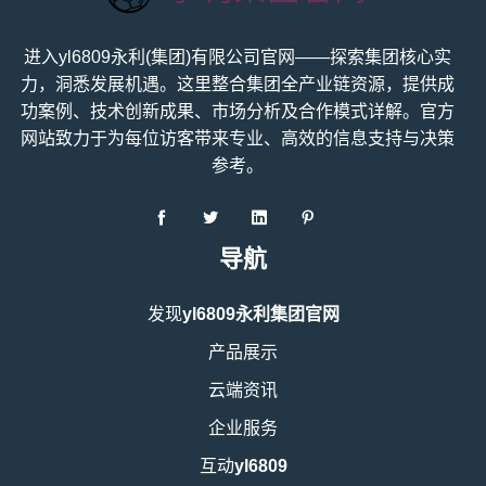
进入yl6809永利(集团)有限公司官网——探索集团核心实
力，洞悉发展机遇。这里整合集团全产业链资源，提供成
功案例、技术创新成果、市场分析及合作模式详解。官方
网站致力于为每位访客带来专业、高效的信息支持与决策
参考。
导航
发现
yl6809永利集团官网
产品展示
云端资讯
企业服务
互动
yl6809