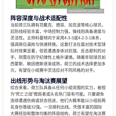
阵容深度与战术适配性
当前荷兰队拥有范戴克、德容、加克波等核心球员，
后防线经验丰富，中场控制力强，锋线则具备速度与
灵活性。主帅科曼倾向于采用4-3-3或4-2-3-1体系，
强调高位逼抢与快速转换。这套打法在面对技术型球
队时效果显著，但若遭遇身体对抗强、反击犀利的对
手，则需在防守纪律性上格外谨慎。随着年轻球员如
西蒙斯、赖因德斯逐渐成熟，荷兰的战术选择更加多
元，有望在小组赛中灵活应对不同风格的对手。
出线形势与淘汰赛展望
综合来看，荷兰队具备从任何小组突围的实力，被视
为“死亡之组”搅局者或头名热门皆有可能。只要避免
连续遭遇伤病或状态低迷，他们大概率能以小组前两
名身份晋级32强。一旦顺利出线，凭借丰富的国际
大赛经验和整体均衡的阵容结构，荷兰有望在淘汰赛