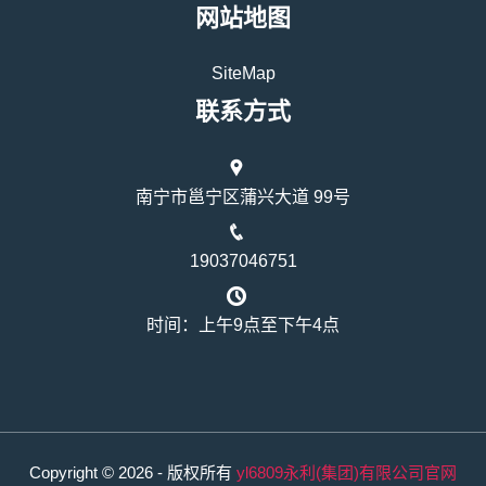
网站地图
SiteMap
联系方式
南宁市邕宁区蒲兴大道 99号
19037046751
时间：上午9点至下午4点
Copyright © 2026 - 版权所有
yl6809永利(集团)有限公司官网