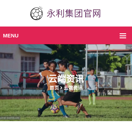
云端资讯
首页
云端资讯