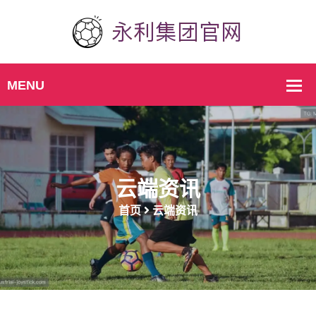
云端资讯
首页
云端资讯