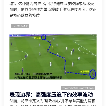
域”。这种能力的进化，使得他在队友缺阵或战术受
阻时，依然能够作为单点爆破手维持进攻强度，这正
是核心球员的特质。
表现边界：高强度压迫下的效率波动
然而，将萨卡定义为“进攻核心”并不意味其能力没有