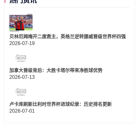
热门资讯
贝林厄姆梅开二度救主，英格兰逆转挪威晋级世界杯四强
2026-07-19
加拿大晋级背后：大胜卡塔尔带来净胜球优势
2026-07-13
卢卡库刷新比利时世界杯进球纪录：历史排名更新
2026-07-01