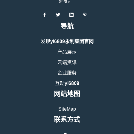
参考。
导航
发现
yl6809永利集团官网
产品展示
云端资讯
企业服务
互动
yl6809
网站地图
SiteMap
联系方式